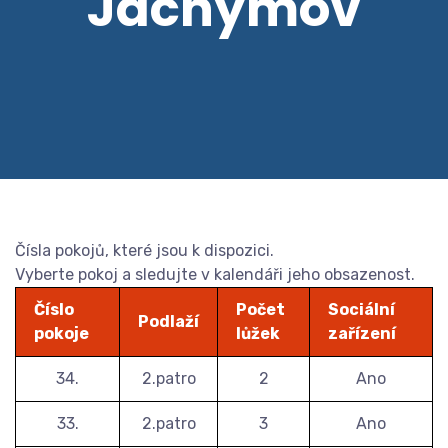
Jáchymov
Čísla pokojů, které jsou k dispozici.
Vyberte pokoj a sledujte v kalendáři jeho obsazenost.
Číslo
Počet
Sociální
Podlaží
pokoje
lůžek
zařízení
34.
2.patro
2
Ano
33.
2.patro
3
Ano