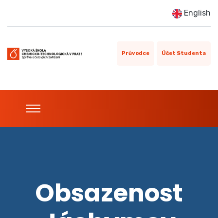
English
Průvodce
Účet Studenta
Obsazenost