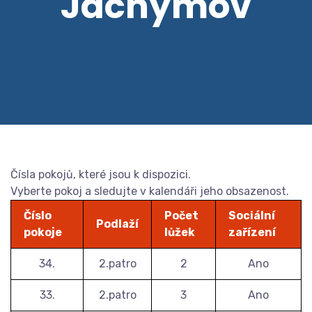
Jáchymov
Čísla pokojů, které jsou k dispozici.
Vyberte pokoj a sledujte v kalendáři jeho obsazenost.
Číslo
Počet
Sociální
Podlaží
pokoje
lůžek
zařízení
34.
2.patro
2
Ano
33.
2.patro
3
Ano