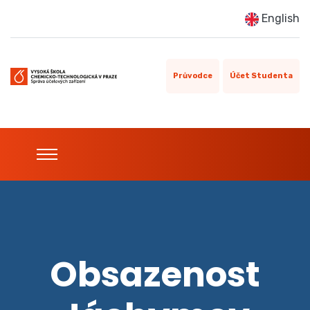
English
Průvodce
Účet Studenta
Obsazenost