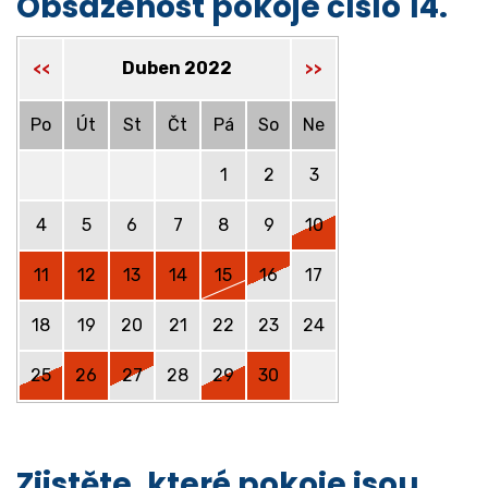
Obsazenost pokoje číslo 14.
Duben 2022
<<
>>
Po
Út
St
Čt
Pá
So
Ne
1
2
3
4
5
6
7
8
9
10
11
12
13
14
15
16
17
18
19
20
21
22
23
24
25
26
27
28
29
30
Zjistěte, které pokoje jsou