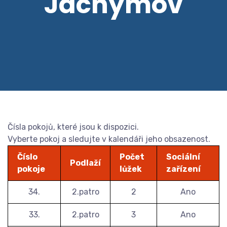
Jáchymov
Čísla pokojů, které jsou k dispozici.
Vyberte pokoj a sledujte v kalendáři jeho obsazenost.
Číslo
Počet
Sociální
Podlaží
pokoje
lůžek
zařízení
34.
2.patro
2
Ano
33.
2.patro
3
Ano