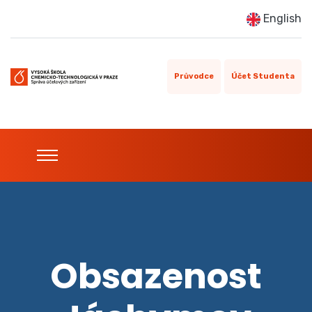
English
Průvodce
Účet Studenta
Obsazenost