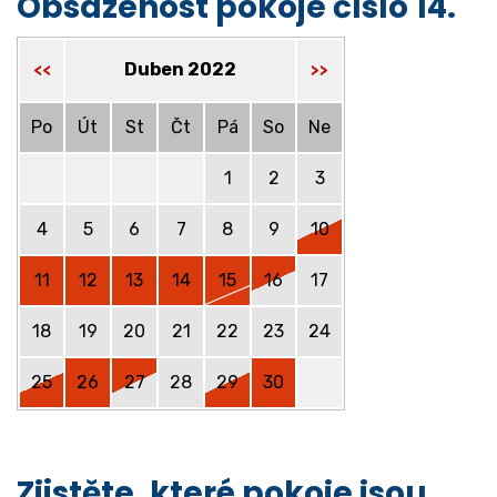
Obsazenost pokoje číslo 14.
Duben 2022
<<
>>
Po
Út
St
Čt
Pá
So
Ne
1
2
3
4
5
6
7
8
9
10
11
12
13
14
15
16
17
18
19
20
21
22
23
24
25
26
27
28
29
30
Zjistěte, které pokoje jsou