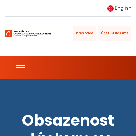
English
Průvodce
Účet Studenta
Obsazenost