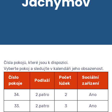
Jáchymov
Čísla pokojů, které jsou k dispozici.
Vyberte pokoj a sledujte v kalendáři jeho obsazenost.
Číslo
Počet
Sociální
Podlaží
pokoje
lůžek
zařízení
34.
2.patro
2
Ano
33.
2.patro
3
Ano