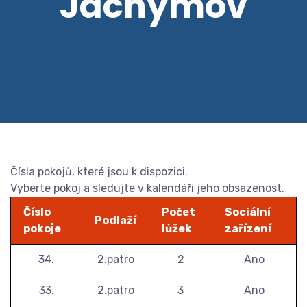
Jáchymov
Čísla pokojů, které jsou k dispozici.
Vyberte pokoj a sledujte v kalendáři jeho obsazenost.
Číslo
Počet
Sociální
Podlaží
pokoje
lůžek
zařízení
34.
2.patro
2
Ano
33.
2.patro
3
Ano