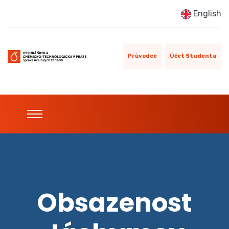
English
Průvodce
Účet Studenta
Obsazenost