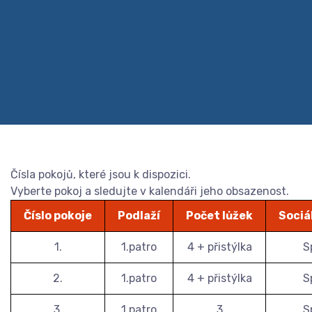
Čísla pokojů, které jsou k dispozici.
Vyberte pokoj a sledujte v kalendáři jeho obsazenost.
Číslo pokoje
Podlaží
Počet lůžek
Sociá
1.
1.patro
4 + přistýlka
S
2.
1.patro
4 + přistýlka
S
3.
1.patro
3
S