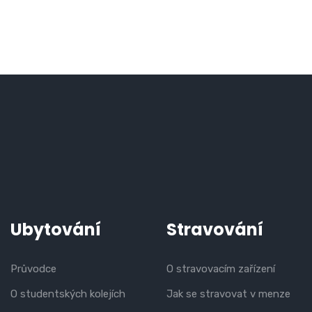
Ubytování
Stravování
Průvodce
O stravovacím zařízení
O studentských kolejích
Jak se stravovat v menze