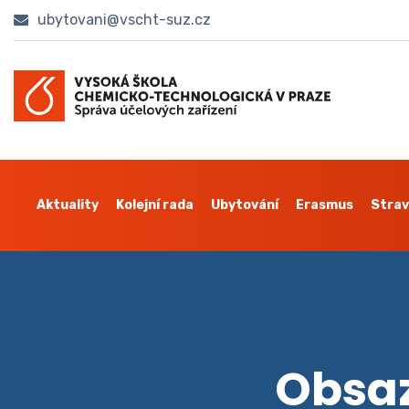
ubytovani@vscht-suz.cz
Aktuality
Kolejní rada
Ubytování
Erasmus
Strav
Obsaz