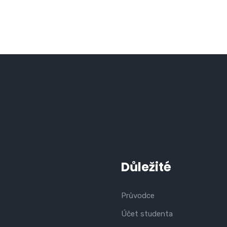
Důležité
Průvodce
Účet studenta