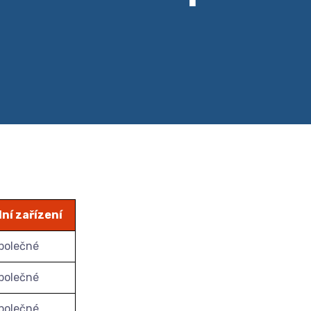
lní zařízení
polečné
polečné
polečné