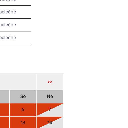
polečné
polečné
polečné
>>
So
Ne
6
7
13
14