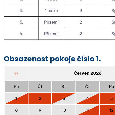
4.
1.patro
3
S
5.
Přízemí
2
S
6.
Přízemí
2
S
Obsazenost pokoje číslo 1.
Červen 2026
<<
Po
Út
St
Čt
Pá
1
2
3
4
5
8
9
10
11
12