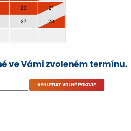
20
21
27
28
olné ve Vámi zvoleném termínu.