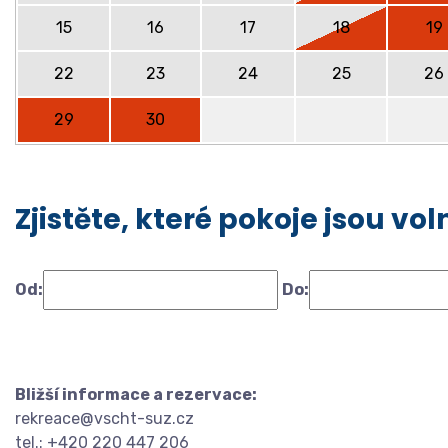
15
16
17
18
19
22
23
24
25
26
29
30
Zjistěte, které pokoje jsou v
Od:
Do:
Bližší informace a rezervace:
rekreace@vscht-suz.cz
tel.: +420 220 447 206