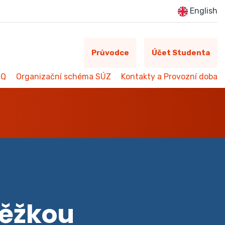
English
Průvodce
Účet Studenta
AQ
Organizační schéma SÚZ
Kontakty a Provozní doba
něžkou