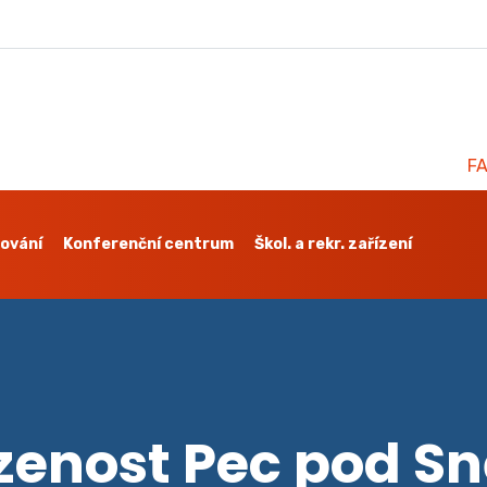
F
ování
Konferenční centrum
Škol. a rekr. zařízení
enost Pec pod S