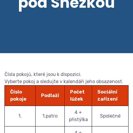
pod Sněžkou
Čísla pokojů, které jsou k dispozici.
Vyberte pokoj a sledujte v kalendáři jeho obsazenost.
Číslo
Počet
Sociální
Podlaží
pokoje
lůžek
zařízení
4 +
1.
1.patro
Společné
přistýlka
4 +