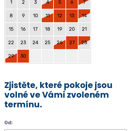
1
2
3
4
5
6
7
8
9
10
11
12
13
14
15
16
17
18
19
20
21
22
23
24
25
26
27
28
29
30
Zjistěte, které pokoje jsou
volné ve Vámi zvoleném
termínu.
Od: