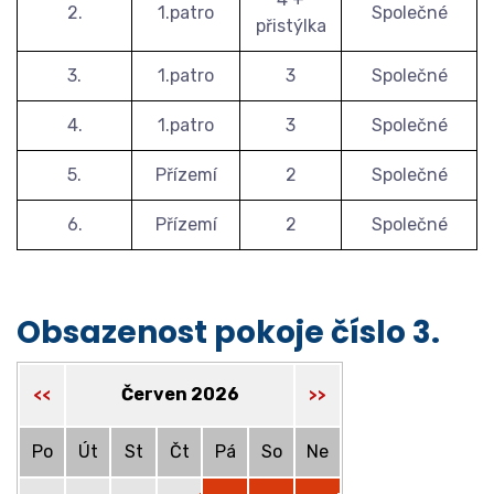
2.
1.patro
Společné
přistýlka
3.
1.patro
3
Společné
4.
1.patro
3
Společné
5.
Přízemí
2
Společné
6.
Přízemí
2
Společné
Obsazenost pokoje číslo 3.
Červen 2026
<<
>>
Po
Út
St
Čt
Pá
So
Ne